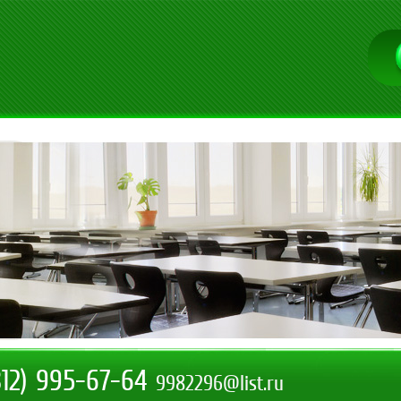
812) 995-67-64
9982296@list.ru