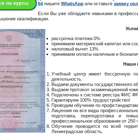
64
пишите
WhatsApp
или оставьте
заявку он
Если Вы уже обладаете навыками в професс
вышение квалификации.
Усло
рассрочка платежа 0%
принимаем материнский капитал или с
налоговый вычет 13%
принимаем оплаты наличным и безнал
Наши 
Учебный центр имеет бессрочную го
деятельность.
Выдаем документы государственного о
Выдаем протокол экзаменационной ком
Подключены к системе реестра ФИС Ф
Гарантируем 100% трудоустройство!
Проводим обучение по профстандартам
Лицензия на все виды профессионально
подготовка, переподготовка и пов
профессиональное образование от 250 ч
Обучение проводится по всей террит
Ленинградская область.