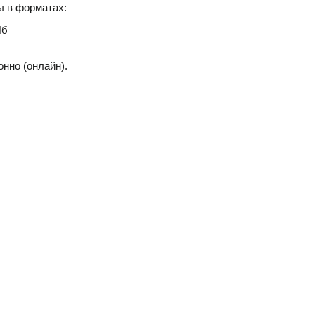
ы в форматах:
Пб
нно (онлайн).