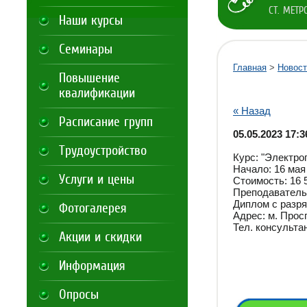
СТ. МЕТ
Наши курсы
Семинары
Главная
>
Новост
Повышение
квалификации
« Назад
Расписание групп
05.05.2023 17:3
Трудоустройство
Курс: "Электро
Начало: 16 мая 
Услуги и цены
Стоимость: 16 
Преподаватель
Диплом с разря
Фотогалерея
Адрес: м. Прос
Тел. консультан
Акции и скидки
Информация
Опросы