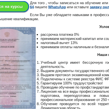
Для того , чтобы записаться на обучение или
64
пишите
WhatsApp
или оставьте
заявку он
Если Вы уже обладаете навыками в професс
вышение квалификации.
Усло
рассрочка платежа 0%
принимаем материнский капитал или с
налоговый вычет 13%
принимаем оплаты наличным и безнал
Наши 
Учебный центр имеет бессрочную го
деятельность.
Выдаем документы государственного о
Выдаем протокол экзаменационной ком
Подключены к системе реестра ФИС Ф
Гарантируем 100% трудоустройство!
Проводим обучение по профстандартам
Лицензия на все виды профессионально
подготовка, переподготовка и пов
профессиональное образование от 250 ч
Обучение проводится по всей террит
Ленинградская область.