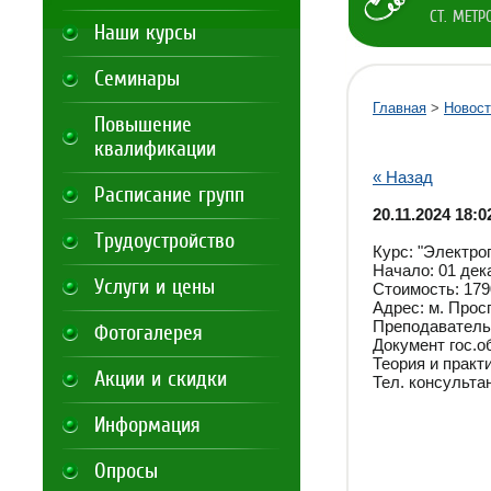
СТ. МЕТ
Наши курсы
Семинары
Главная
>
Новост
Повышение
квалификации
« Назад
Расписание групп
20.11.2024 18:0
Трудоустройство
Курс: "Электро
Начало: 01 дек
Услуги и цены
Стоимость: 179
Адрес: м. Прос
Преподаватель
Фотогалерея
Документ гос.о
Теория и практи
Акции и скидки
Тел. консультан
Информация
Опросы