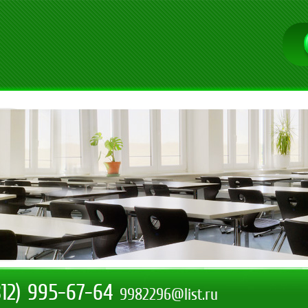
812) 995-67-64
9982296@list.ru