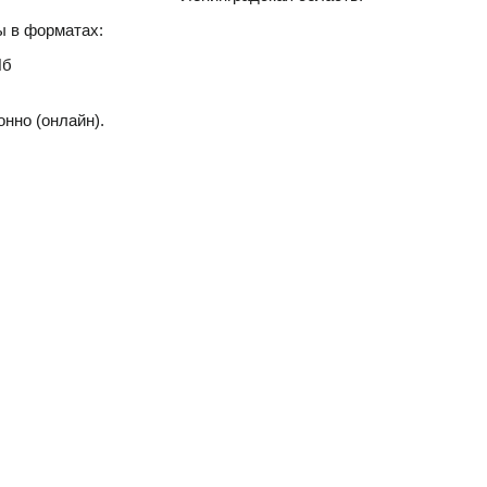
ы в форматах:
Пб
нно (онлайн).