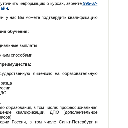
 уточнить информацию о курсах, звоните
995-67-
лайн
.
ии, у нас Вы можете подтвердить квалификацию
вия обучения:
оциальные выплаты
ичным способами
преимущества:
сударственную лицензию на образовательную
бразца
иссии
РДО
.
го образования, в том числе: профессиональная
ышение квалификации, ДПО (дополнительное
асов).
ории России, в том числе Санкт-Петербург и