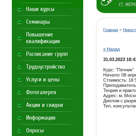
СТ. МЕТ
Наши курсы
Семинары
Главная
>
Новост
Повышение
квалификации
« Назад
Расписание групп
31.03.2023 18:4
Трудоустройство
Курс: "Печник"
Начало: 08 апре
Услуги и цены
Стоимость: 18 
Преподаватель
Теория и практ
Фотогалерея
Адрес: м. Моско
Диплом с разря
Акции и скидки
Тел. консультан
Информация
Опросы