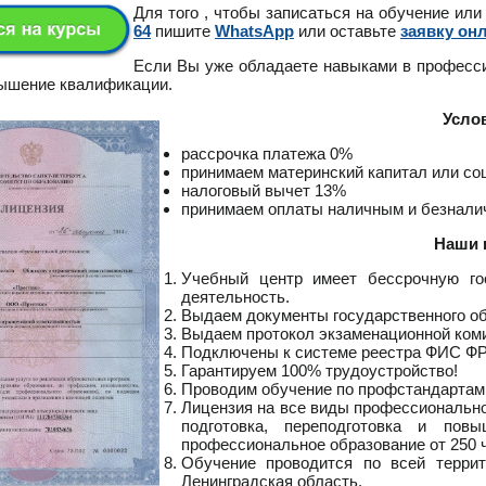
Для того , чтобы записаться на обучение или
64
пишите
WhatsApp
или оставьте
заявку он
Если Вы уже обладаете навыками в професс
вышение квалификации.
Усло
рассрочка платежа 0%
принимаем материнский капитал или с
налоговый вычет 13%
принимаем оплаты наличным и безнал
Наши 
Учебный центр имеет бессрочную го
деятельность.
Выдаем документы государственного о
Выдаем протокол экзаменационной ком
Подключены к системе реестра ФИС Ф
Гарантируем 100% трудоустройство!
Проводим обучение по профстандартам
Лицензия на все виды профессионально
подготовка, переподготовка и пов
профессиональное образование от 250 ч
Обучение проводится по всей террит
Ленинградская область.