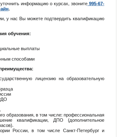
 уточнить информацию о курсах, звоните
995-67-
лайн
.
ии, у нас Вы можете подтвердить квалификацию
вия обучения:
оциальные выплаты
ичным способами
преимущества:
сударственную лицензию на образовательную
бразца
иссии
РДО
.
го образования, в том числе: профессиональная
ышение квалификации, ДПО (дополнительное
асов).
ории России, в том числе Санкт-Петербург и