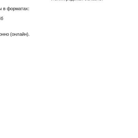
ы в форматах:
Пб
нно (онлайн).