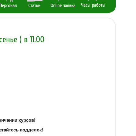
енье ) в 11.00
ончании курсов!
егайтесь подделок!