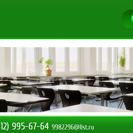
812) 995-67-64
9982296@list.ru