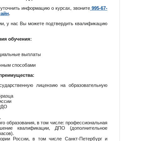
 уточнить информацию о курсах, звоните
995-67-
лайн
.
ии, у нас Вы можете подтвердить квалификацию
вия обучения:
оциальные выплаты
ичным способами
преимущества:
сударственную лицензию на образовательную
бразца
иссии
РДО
.
го образования, в том числе: профессиональная
ышение квалификации, ДПО (дополнительное
асов).
ории России, в том числе Санкт-Петербург и