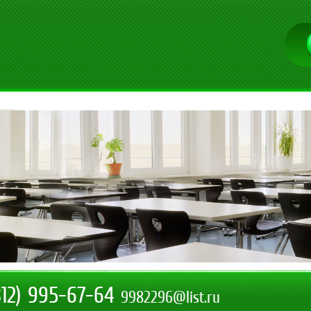
812) 995-67-64
9982296@list.ru