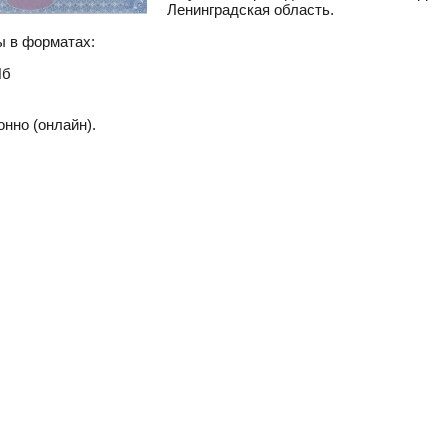
Ленинградская область.
ы в форматах:
Пб
нно (онлайн).