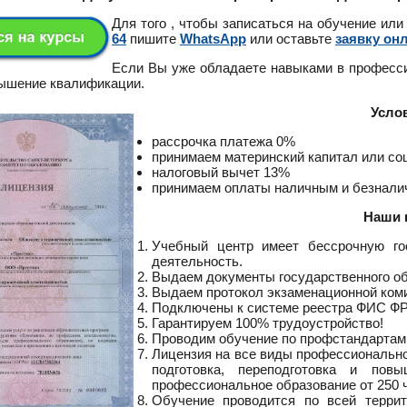
Для того , чтобы записаться на обучение или
64
пишите
WhatsApp
или оставьте
заявку он
Если Вы уже обладаете навыками в професс
вышение квалификации.
Усло
рассрочка платежа 0%
принимаем материнский капитал или с
налоговый вычет 13%
принимаем оплаты наличным и безнал
Наши 
Учебный центр имеет бессрочную го
деятельность.
Выдаем документы государственного о
Выдаем протокол экзаменационной ком
Подключены к системе реестра ФИС Ф
Гарантируем 100% трудоустройство!
Проводим обучение по профстандартам
Лицензия на все виды профессионально
подготовка, переподготовка и пов
профессиональное образование от 250 ч
Обучение проводится по всей террит