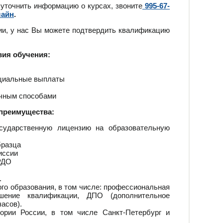
 уточнить информацию о курсах, звоните
995-67-
лайн
.
ии, у нас Вы можете подтвердить квалификацию
вия обучения:
оциальные выплаты
ичным способами
преимущества:
сударственную лицензию на образовательную
бразца
иссии
РДО
.
го образования, в том числе: профессиональная
ышение квалификации, ДПО (дополнительное
асов).
ории России, в том числе Санкт-Петербург и