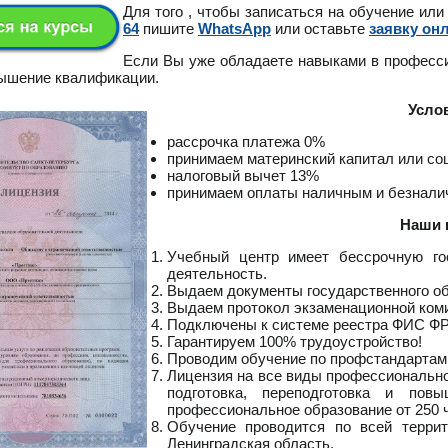
Для того , чтобы записаться на обучение или
64
пишите
WhatsApp
или оставьте
заявку он
Если Вы уже обладаете навыками в професс
вышение квалификации.
Усло
рассрочка платежа 0%
принимаем материнский капитал или с
налоговый вычет 13%
принимаем оплаты наличным и безнал
Наши 
Учебный центр имеет бессрочную го
деятельность.
Выдаем документы государственного о
Выдаем протокол экзаменационной ком
Подключены к системе реестра ФИС Ф
Гарантируем 100% трудоустройство!
Проводим обучение по профстандартам
Лицензия на все виды профессионально
подготовка, переподготовка и пов
профессиональное образование от 250 ч
Обучение проводится по всей террит
Ленинградская область.