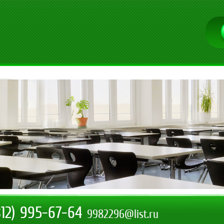
812) 995-67-64
9982296@list.ru