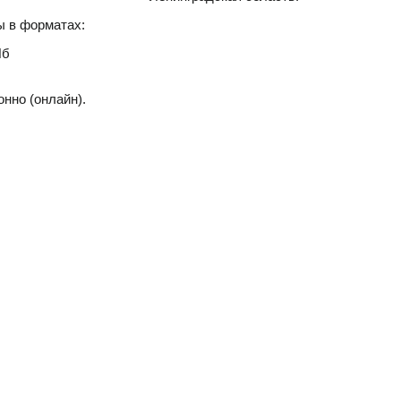
ы в форматах:
Пб
нно (онлайн).