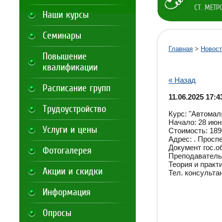
СТ. МЕТ
Наши курсы
Семинары
Главная
>
Новост
Повышение
квалификации
« Назад
Расписание групп
11.06.2025 17:4
Трудоустройство
Курс: "Автомал
Начало: 28 июн
Услуги и цены
Стоимость: 189
Адрес: . Просп
Документ гос.о
Фотогалерея
Преподаватель:
Теория и практ
Акции и скидки
Тел. консультан
Информация
Опросы